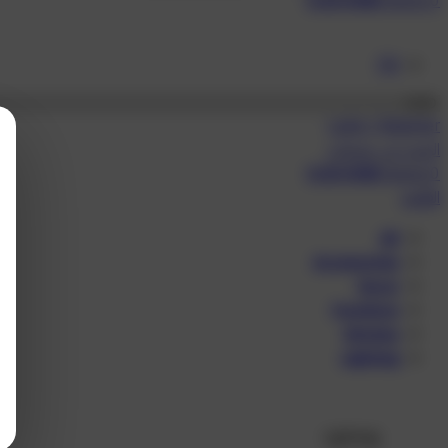
0.00
KWD
items
0
EN
Login / Register
البحث عن منتجات
0.00
KWD
items
0
القائمة
All
Accessories
Decor
Furniture
Kitchen
Lighting
Lighting