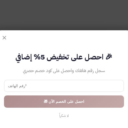
✕
🎉 احصل على تخفيض 5% إضافي
سجل رقم هاتفك واحصل على كود خصم حصري
احصل على الخصم الآن 🎁
لا شكراً