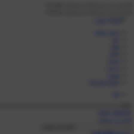
📦 احصل على خصم 20% باستخدام كود : Floria20
📦 احصل على خصم 20% باستخدام كود : Floria20
عروض خاصه
بخور
عطور
ادهان
امساك
مرشات
معمول
All over spray
EN
Login / Register
البحث عن منتجات
البحث عن منتجات