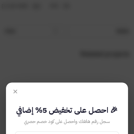
0
EN
0.00
KWD
Older
Newer
Related projects
Furniture
A lacus bibendum pulvinar
✕
🎉 احصل على تخفيض 5% إضافي
سجل رقم هاتفك واحصل على كود خصم حصري